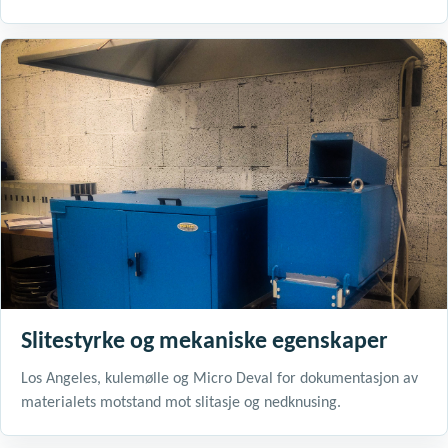
Slitestyrke og mekaniske egenskaper
Los Angeles, kulemølle og Micro Deval for dokumentasjon av
materialets motstand mot slitasje og nedknusing.