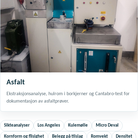
Asfalt
Ekstraksjonsanalyse, hulrom i borkjerner og Cantabro-test for
dokumentasjon av asfaltprøver.
Sikteanalyser
Los Angeles
Kulemølle
Micro Deval
Kornform og flisighet
Belegg på tilslag
Romvekt
Densitet