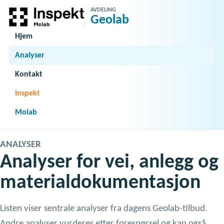
AVDELING
Geolab
Hjem
Analyser
Kontakt
Inspekt
Molab
ANALYSER
Analyser for vei, anlegg og
materialdokumentasjon
Listen viser sentrale analyser fra dagens Geolab-tilbud.
Andre analyser vurderes etter forespørsel og kan også